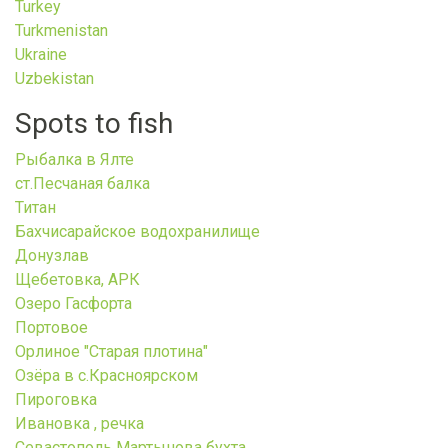
Turkey
Turkmenistan
Ukraine
Uzbekistan
Spots to fish
Рыбалка в Ялте
ст.Песчаная балка
Титан
Бахчисарайское водохранилище
Донузлав
Щебетовка, АРК
Озеро Гасфорта
Портовое
Орлиное "Старая плотина"
Озёра в с.Красноярском
Пироговка
Ивановка , речка
Севастополь Мартынова бухта