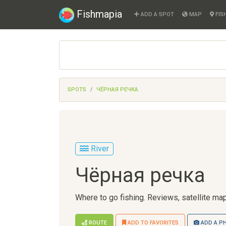
Fishmapia
ADD A SPOT
MAP
FIS
SPOTS
ЧЁРНАЯ РЕЧКА
River
Чёрная речка
Where to go fishing. Reviews, satellite map
ROUTE
ADD TO FAVORITES
ADD A P