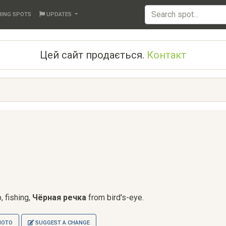
HING SPOTS
UPDATES
Цей сайт продається.
Контакт
, fishing,
Чёрная речка
from bird's-eye.
HOTO
SUGGEST A CHANGE