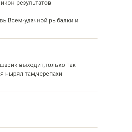
икон-результатов-
вь.Всем-удачной рыбалки и
 шарик выходит,только так
я нырял там,черепахи