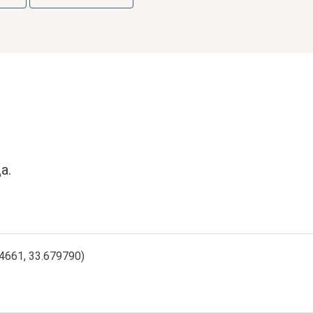
а.
24661, 33.679790)