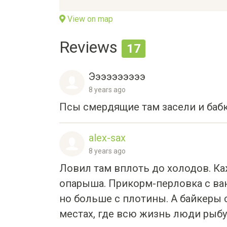
View on map
Reviews
17
Ээээээээээ
8 years ago
Псы смердящие там засели и бабки
alex-sax
8 years ago
Ловил там вплоть до холодов. Каж
опарыша. Прикорм-перловка с ван
но больше с плотины. А байкеры
местах, где всю жизнь люди рыбу п