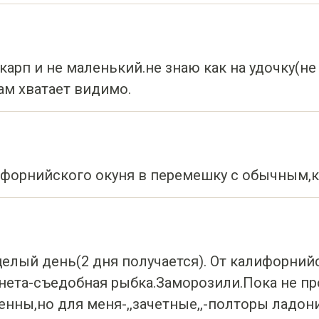
карп и не маленький.не знаю как на удочку(не
ам хватает видимо.
ифорнийского окуня в перемешку с обычным,к
целый день(2 дня получается). От калифорний
инета-съедобная рыбка.Заморозили.Пока не п
ны,но для меня-,,зачетные,,-полторы ладони