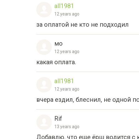
all1981
12 years ago
за оплатой не кто не подходил
мо
12 years ago
какая оплата.
all1981
12 years ago
вчера ездил, блеснил, не одной п
Rif
13 years ago
Добавлю, что еще ёрш водится с 