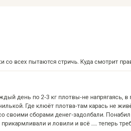
 со всех пытаются стричь. Куда смотрит прав
дый день по 2-3 кг плотвы-не напрягаясь, в 
илькой. Где клюёт плотва-там карась не живё
 со своими сборами денег-задолбали. Понаби
рикармливали и ловили и всё ..... теперь треб