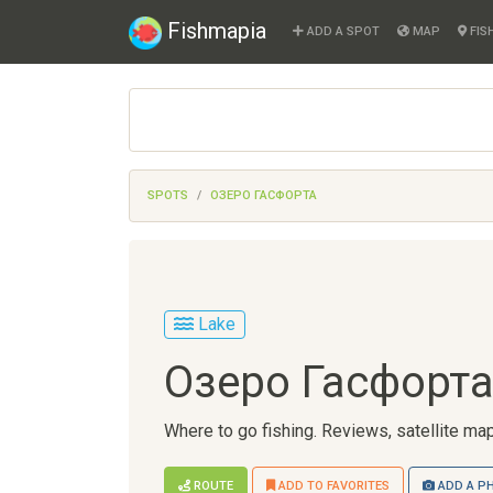
Fishmapia
ADD A SPOT
MAP
FIS
SPOTS
ОЗЕРО ГАСФОРТА
Lake
Озеро Гасфорт
Where to go fishing. Reviews, satellite map
ROUTE
ADD TO FAVORITES
ADD A P