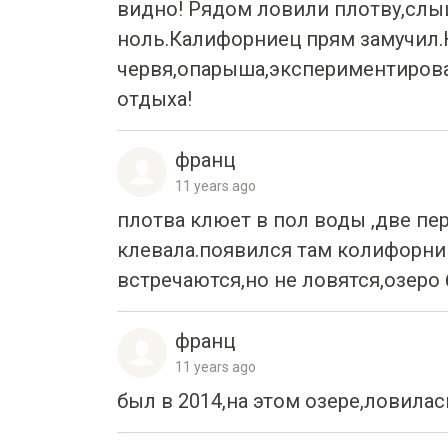
видно! Рядом ловили плотву,слыш
ноль.Калифорниец прям замучил.К
червя,опарыша,экспериментировал
отдыха!
франц
11 years ago
плотва клюет в пол воды ,две п
клевала.появился там колифорний
встречаются,но не ловятся,озеро 
франц
11 years ago
был в 2014,на этом озере,ловилас