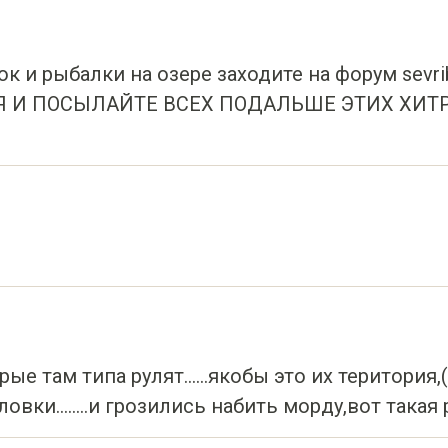
 и рыбалки на озере заходите на форум sevrib
АЯ И ПОСЫЛАЙТЕ ВСЕХ ПОДАЛЬШЕ ЭТИХ ХИТР
е там типа рулят......якобы это их територия
овки........и грозились набить морду,вот такая