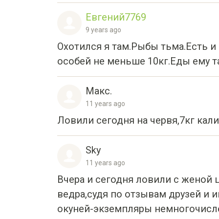
Евгений7769
9 years ago
Охотился я там.Рыбы тьма.Есть и 
особей не меньше 10кг.Еды ему т
Макс.
11 years ago
Ловили сегодня на червя,7кг кал
Sky
11 years ago
Вчера и сегодня ловили с женой 
ведра,судя по отзывам друзей и 
окуней-экземпляры немногочислен