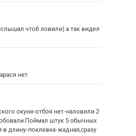
 слышал чтоб ловили) а так видел
арася нет.
ского окуня-отбоя нет-наловили 2
робовали.Поймал штук 5 обычных
 в длину-поклевка-жадная,сразу