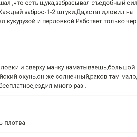
ал ,что есть щука,забрасывал съедобный сил
аждый заброс-1-2 штуки.Да,кстати,ловил на
 кукурузой и перловкой.Работает только чер
ерловки и сверху манку наматываешь,большой
ский окунь,он же солнечный,раков там мало,
бесплатное,ездил много раз .
ь плотва