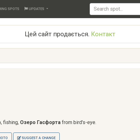
HING SPOTS
UPDATES
Цей сайт продається.
Контакт
а
, fishing,
Озеро Гасфорта
from bird's-eye.
HOTO
SUGGEST A CHANGE