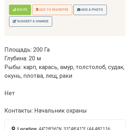
ROUTE
ADD TO FAVORITES
ADD A PHOTO
SUGGEST A CHANGE
Площадь: 200 Га
Глубина: 20 м
Рыбы: карп, карась, амур, толстолоб, судак,
окунь, плотва, лещ, раки
Нет
Контакты: Начальник охраны
Location
: 44°28'56"N, 33°48'41"E (44.482116,