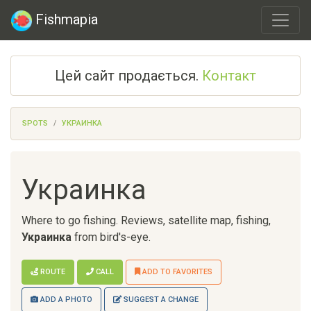
Fishmapia
Цей сайт продається.
Контакт
SPOTS
УКРАИНКА
Украинка
Where to go fishing. Reviews, satellite map, fishing,
Украинка
from bird's-eye.
ROUTE
CALL
ADD TO FAVORITES
ADD A PHOTO
SUGGEST A CHANGE