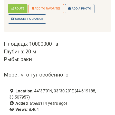
ROUTE
ADD TO FAVORITES
ADD A PHOTO
SUGGEST A CHANGE
Площадь: 10000000 Га
Глубина: 20 м
Рыбы: раки
Море , что тут особенного
Location
: 44°37'9"N, 33°30'29"E (44.619188,
33.507957)
Added
:
Guest
(14 years ago)
Views
: 8,464