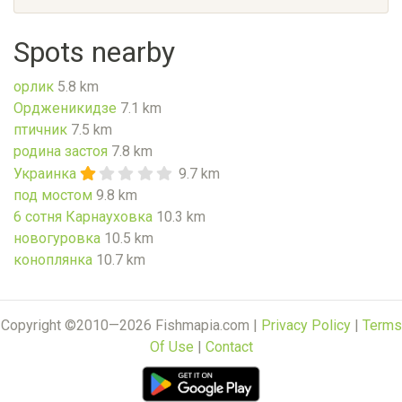
Spots nearby
орлик
5.8 km
Ордженикидзе
7.1 km
птичник
7.5 km
родина застоя
7.8 km
Украинка
9.7 km
под мостом
9.8 km
6 сотня Карнауховка
10.3 km
новогуровка
10.5 km
коноплянка
10.7 km
Copyright ©2010—2026 Fishmapia.com |
Privacy Policy
|
Terms
Of Use
|
Contact