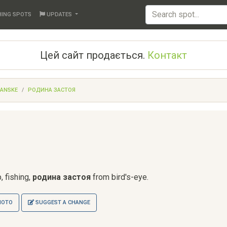
HING SPOTS
UPDATES
Цей сайт продається.
Контакт
IANSKE
РОДИНА ЗАСТОЯ
, fishing,
родина застоя
from bird's-eye.
HOTO
SUGGEST A CHANGE