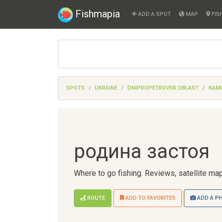
Fishmapia
ADD A SPOT
MAP
FIS
SPOTS
UKRAINE
DNIPROPETROVSK OBLAST
KAM
родина застоя
Where to go fishing. Reviews, satellite map
ROUTE
ADD TO FAVORITES
ADD A P