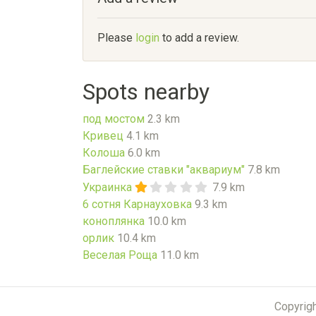
Please
login
to add a review.
Spots nearby
под мостом
2.3 km
Кривец
4.1 km
Колоша
6.0 km
Баглейские ставки "аквариум"
7.8 km
Украинка
7.9 km
6 сотня Карнауховка
9.3 km
коноплянка
10.0 km
орлик
10.4 km
Веселая Роща
11.0 km
Copyrig