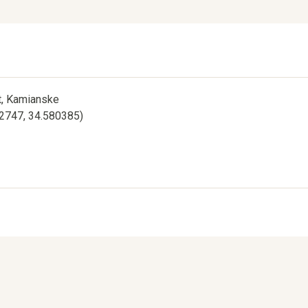
st, Kamianske
12747, 34.580385)