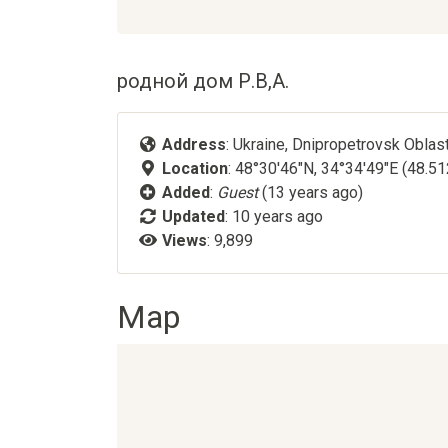
родной дом Р.В,А.
Address
: Ukraine, Dnipropetrovsk Obla
Location
: 48°30'46"N, 34°34'49"E (48.5
Added
:
Guest
(13 years ago)
Updated
:
10 years ago
Views
: 9,899
Map