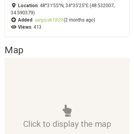
Location
: 48°31'55"N, 34°35'25"E (48.532007,
34.590379)
Added
:
sergiysk1809
(2 months ago)
Views
: 413
Map
Click to display the map