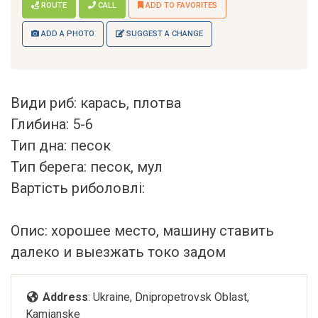
ROUTE
CALL
ADD TO FAVORITES
ADD A PHOTO
SUGGEST A CHANGE
Види риб: карась, плотва
Глибина: 5-6
Тип дна: песок
Тип берега: песок, мул
Вартість риболовлі:
Опис: хорошее место, машину ставить
далеко и выезжать токо задом
Address
: Ukraine, Dnipropetrovsk Oblast,
Kamianske