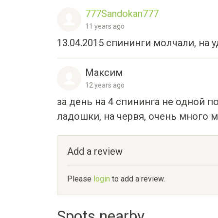
777Sandokan777
11 years ago
13.04.2015 спининги молчали, на у
Максим
12 years ago
за день на 4 спининга не одной п
ладошки, на червя, очень много 
Add a review
Please
login
to add a review.
Spots nearby