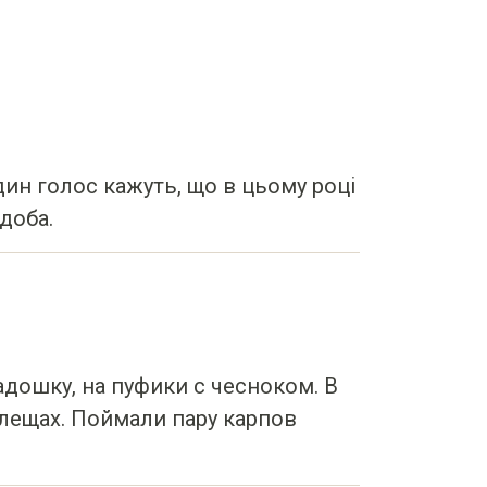
дин голос кажуть, що в цьому році
/доба.
ладошку, на пуфики с чесноком. В
клещах. Поймали пару карпов