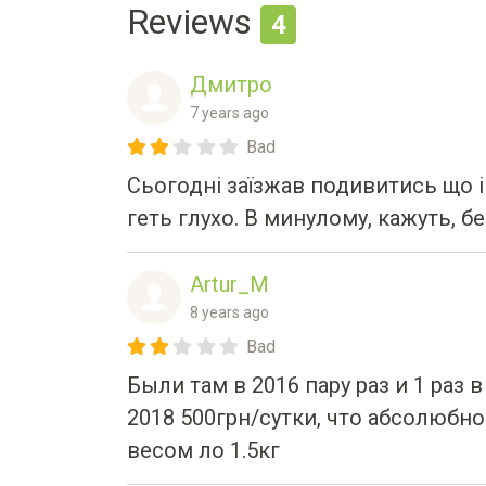
Reviews
4
Дмитро
7 years ago
Bad
Сьогодні заїзжав подивитись що і 
геть глухо. В минулому, кажуть, бе
Artur_M
8 years ago
Bad
Были там в 2016 пару раз и 1 раз 
2018 500грн/сутки, что абсолюбн
весом ло 1.5кг