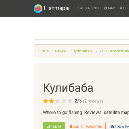
Fishmapia
ADD A SPOT
MAP
FIS
SPOTS
UKRAINE
KYIV OBLAST
VASYL'KIVS'KYI DI
Кулибаба
2
/
5
(
2
reviews)
Where to go fishing. Reviews, satellite map
ROUTE
ADD TO FAVORITES
ADD A P