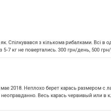
як. Спілкувався з кількома рибалками. Всі в о
з 5-7 кг не повертались. 300 грн/день, 500 грн
в мае 2018. Неплохо берет карась размером с 
о неоправданно. Весь карась червивый или в 