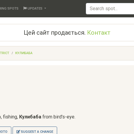
HING SPOTS
UPDATES
Цей сайт продається.
Контакт
STRICT
КУЛИБАБА
, fishing,
Кулибаба
from bird's-eye.
HOTO
SUGGEST A CHANGE