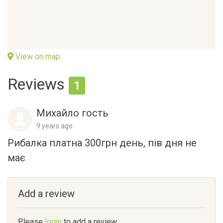
View on map
Reviews
1
Михайло гость
9 years ago
Рибалка платна 300грн день, пів дня не
має
Add a review
Please
login
to add a review.