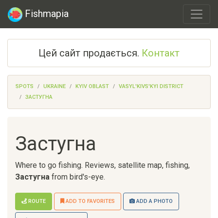
Fishmapia
Цей сайт продається.
Контакт
SPOTS
UKRAINE
KYIV OBLAST
VASYL'KIVS'KYI DISTRICT
ЗАСТУГНА
Застугна
Where to go fishing. Reviews, satellite map, fishing,
Застугна
from bird's-eye.
ROUTE
ADD TO FAVORITES
ADD A PHOTO