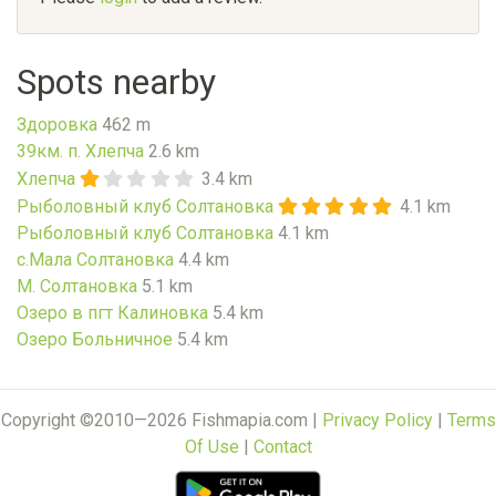
Spots nearby
Здоровка
462 m
39км. п. Хлепча
2.6 km
Хлепча
3.4 km
Рыболовный клуб Солтановка
4.1 km
Рыболовный клуб Солтановка
4.1 km
с.Мала Солтановка
4.4 km
М. Солтановка
5.1 km
Озеро в пгт Калиновка
5.4 km
Озеро Больничное
5.4 km
Copyright ©2010—2026 Fishmapia.com |
Privacy Policy
|
Terms
Of Use
|
Contact