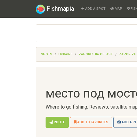
Fishmapia
ADD A SPOT
MAP
FIS
SPOTS
UKRAINE
ZAPORIZHIA OBLAST
ZAPORIZH
место под мост
Where to go fishing. Reviews, satellite map
ROUTE
ADD TO FAVORITES
ADD A P