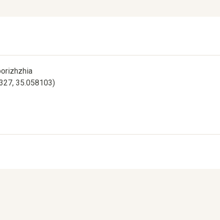
porizhzhia
2327, 35.058103)