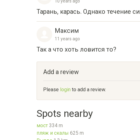
10 years ago
Тарань, карась. Однако течение с
Максим
11 years ago
Так а что хоть ловится то?
Add a review
Please
login
to add a review.
Spots nearby
мост
334 m
пляж и скалы
625 m