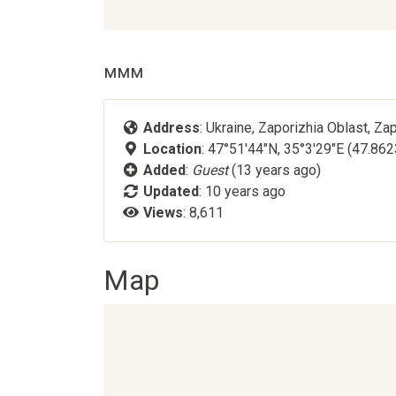
ммм
Address
: Ukraine, Zaporizhia Oblast, Za
Location
: 47°51'44"N, 35°3'29"E (47.86
Added
:
Guest
(13 years ago)
Updated
:
10 years ago
Views
: 8,611
Map