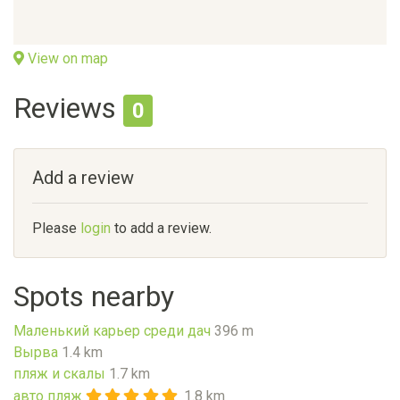
View on map
Reviews
0
Add a review
Please
login
to add a review.
Spots nearby
Маленький карьер среди дач
396 m
Вырва
1.4 km
пляж и скалы
1.7 km
авто пляж
1.8 km