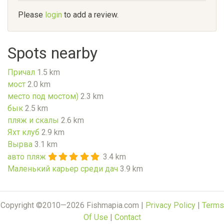
Please
login
to add a review.
Spots nearby
Причал
1.5 km
мост
2.0 km
место под мостом)
2.3 km
бык
2.5 km
пляж и скалы
2.6 km
Яхт клуб
2.9 km
Вырва
3.1 km
авто пляж
3.4 km
Маленький карьер среди дач
3.9 km
Copyright ©2010—2026 Fishmapia.com |
Privacy Policy
|
Terms
Of Use
|
Contact