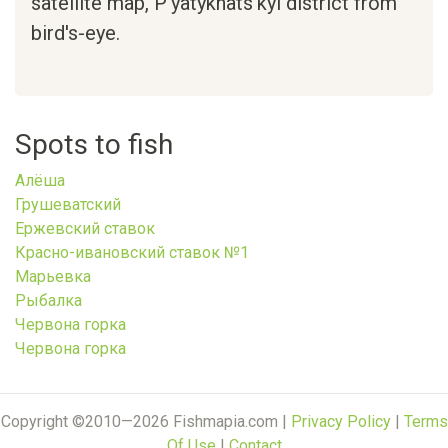
satellite map,
P'yatykhats'kyi district
from
bird's-eye.
Spots to fish
Алёша
Грушеватский
Ержевский ставок
Красно-ивановский ставок №1
Марьевка
Рыбалка
Червона горка
Червона горка
Copyright ©2010—2026 Fishmapia.com |
Privacy Policy
|
Terms
Of Use
|
Contact