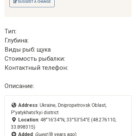
SUGGEST A CHANGE
Тип:
Глубина:
Виды рыб: щука
Стоимость рыбалки:
Контактный телефон:
Описание:
Address
: Ukraine, Dnipropetrovsk Oblast,
P'yatykhats'kyi district
Location
: 48°16'34"N, 33°53'54"E (48.276110,
33.898315)
Added
:
Guest
(8 years ago)