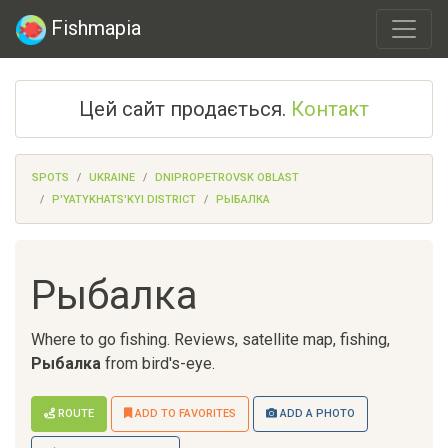
Fishmapia
Цей сайт продається.
Контакт
SPOTS
UKRAINE
DNIPROPETROVSK OBLAST
P'YATYKHATS'KYI DISTRICT
РЫБАЛКА
Рыбалка
Where to go fishing. Reviews, satellite map, fishing,
Рыбалка
from bird's-eye.
ROUTE
ADD TO FAVORITES
ADD A PHOTO