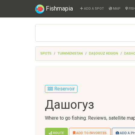
Fishmapia
ADD A SPOT
MAP
FIS
SPOTS
TURKMENISTAN
DAŞOGUZ REGION
DASH
Reservoir
Дашогуз
Where to go fishing. Reviews, satellite map
ROUTE
ADD TO FAVORITES
ADD A P