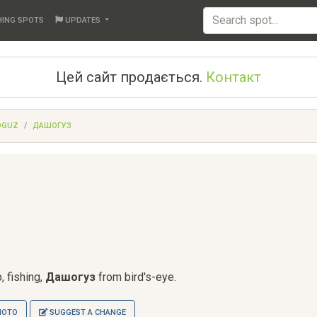
HING SPOTS
UPDATES
Цей сайт продається.
Контакт
OGUZ
ДАШОГУЗ
, fishing,
Дашогуз
from bird's-eye.
HOTO
SUGGEST A CHANGE