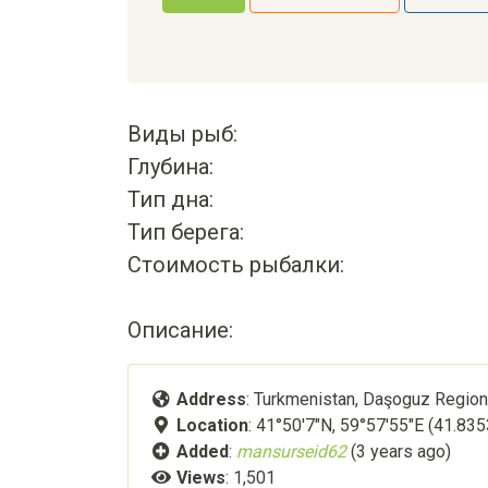
Виды рыб:
Глубина:
Тип дна:
Тип берега:
Стоимость рыбалки:
Описание:
Address
: Turkmenistan, Daşoguz Regio
Location
: 41°50'7"N, 59°57'55"E (41.83
Added
:
mansurseid62
(3 years ago)
Views
: 1,501