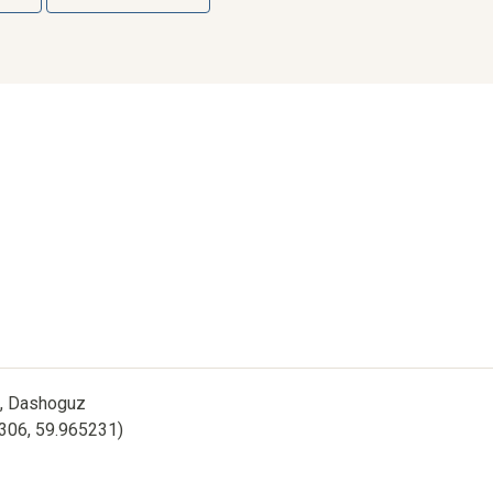
n, Dashoguz
5306, 59.965231)