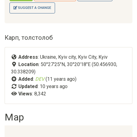
SUGGEST A CHANGE
Карп, толстолоб
Address
: Ukraine, Kyiv city, Kyiv City, Kyiv
Location
: 50°27'25"N, 30°20'18"E (50.456930,
30.338209)
Added
:
DEV
(11 years ago)
Updated
:
10 years ago
Views
: 8,342
Map