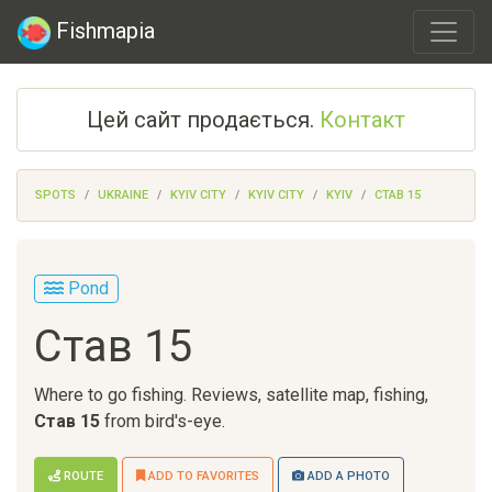
Fishmapia
Цей сайт продається.
Контакт
SPOTS
UKRAINE
KYIV CITY
KYIV CITY
KYIV
СТАВ 15
Pond
Став 15
Where to go fishing. Reviews, satellite map, fishing,
Став 15
from bird's-eye.
ROUTE
ADD TO FAVORITES
ADD A PHOTO