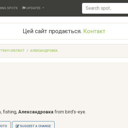
HING SPOTS
UPDATES
Цей сайт продається.
Контакт
TSKYI DISTRICT
АЛЕКСАНДРОВКА
, fishing,
Александровка
from bird's-eye.
HOTO
SUGGEST A CHANGE