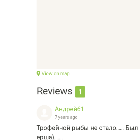
View on map
Reviews
1
Андрей61
7 years ago
Трофейной рыбы не стало...... Был 
ерша).......