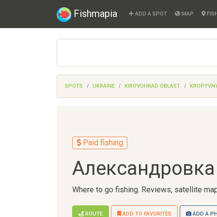
Fishmapia
ADD A SPOT
MAP
FIS
SPOTS
UKRAINE
KIROVOHRAD OBLAST
KROPYVNY
Paid fishing
Александровка
Where to go fishing. Reviews, satellite map
ROUTE
ADD TO FAVORITES
ADD A P