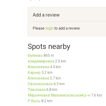
Add a review
Please
login
to add a review.
Spots nearby
балеево
865 m
владимировка
2.0 km
Алексеевка
4.4 km
Карьер
5.2 km
Алексеевка
5.7 km
Овсенюковка
6.5 km
Павловка
6.8 km
Марьяновка Маловисковський р-н
7.6 km
Р.Высь
8.2 km