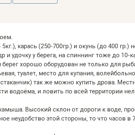
оем.
г.), карась (250-700гр.) и окунь (до 400 гр.) н
р и удочку у берега, на спиннинг тоже до 10-к
н берег хорошо оборудован не только для рыба
ьевая, туалет, место для купания, волейболь
 стаканчик) так же можно купить дрова. Мест
ти водоёма, и ловить по всей территории не
 камыша. Высокий склон от дороги к воде, про
ое неудобство этой стороны, то что часов в 7