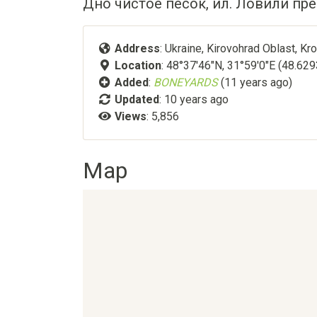
Дно чистое песок, ил. Ловили пр
Address
: Ukraine, Kirovohrad Oblast, Kr
Location
: 48°37'46"N, 31°59'0"E (48.62
Added
:
BONEYARDS
(11 years ago)
Updated
:
10 years ago
Views
: 5,856
Map