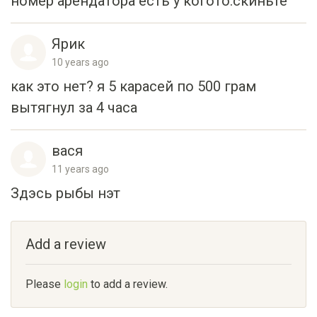
номер арендатора есть у когото.скиньте
Ярик
10 years ago
как это нет? я 5 карасей по 500 грам
вытягнул за 4 часа
вася
11 years ago
Здэсь рыбы нэт
Add a review
Please
login
to add a review.