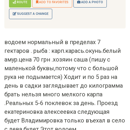
ROUTE
ADD TO FAVORITES
ADD A PHOTO
SUGGEST A CHANGE
водоем нормальный в пределах 7
гектаров . рыба : карп.карась.окунь.белый
амур.цена 70 грн .хозяин саша (пишу с
маленькой буквы,потому что с большой
рука не подымается) Ходит и по 5 раз на
день в садки заглядывает до килограмма
брать нельзя много мелкого карпа
.Реальных 5-6 поклевок за день. Проезд
екатериновка алексеевка следующая
будет Владимировка только въехал в село
с лева будет Этот водоем