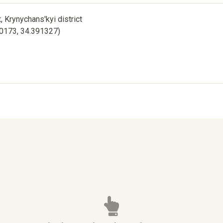
, Krynychans'kyi district
90173, 34.391327)