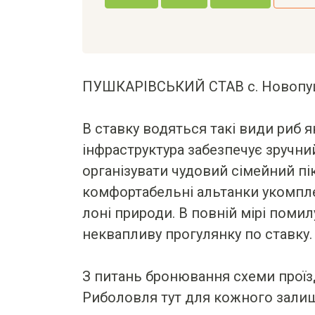
ПУШКАРІВСЬКИЙ СТАВ с. Новопушк
В ставку водяться такі види риб як
інфраструктура забезпечує зручни
організувати чудовий сімейний пі
комфортабельні альтанки укомплек
лоні природи. В повній мірі пом
неквапливу прогулянку по ставку.
З питань бронювання схеми проїзду
Риболовля тут для кожного зали