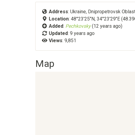
Address
: Ukraine, Dnipropetrovsk Oblast
Location
: 48°23'25"N, 34°23'29"E (48.3
Added
:
Pechkovsky
(12 years ago)
Updated
:
9 years ago
Views
: 9,851
Map