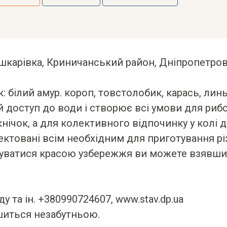
арівка, Криничанський район, Дніпропетров
: білий амур. короп, товстолобик, карась, линь
й доступ до води і створює всі умови для риб
кнічок, а для колективного відпочинку у колі 
товані всім необхідним для приготування різн
илуватися красою узбережжя ви можете взявши
 та ін. +380990724607, www.stav.dp.ua
шиться незабутньою.