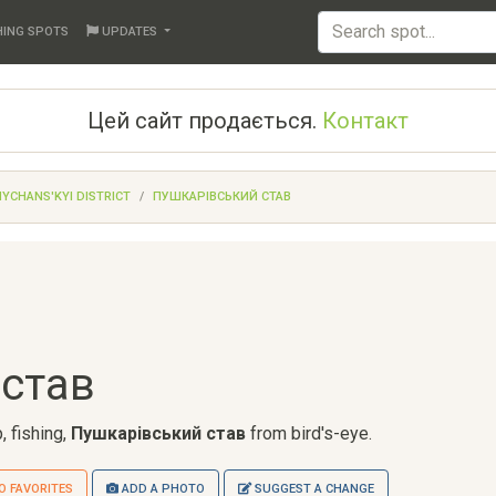
HING SPOTS
UPDATES
Цей сайт продається.
Контакт
YCHANS'KYI DISTRICT
ПУШКАРІВСЬКИЙ СТАВ
 став
, fishing,
Пушкарівський став
from bird's-eye.
O FAVORITES
ADD A PHOTO
SUGGEST A CHANGE