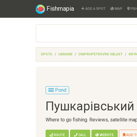
Fishmapia
ADD A SPOT
MAP
FIS
SPOTS
UKRAINE
DNIPROPETROVSK OBLAST
KRYN
Pond
Пушкарівський
Where to go fishing. Reviews, satellite map
ROUTE
CALL
WEBSITE
ADD T