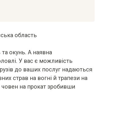
ська область
 та окунь. А наявна
оловлі. У вас є можливість
друзів до ваших послуг надаються
их страв на вогні й трапези на
 човен на прокат зробивши