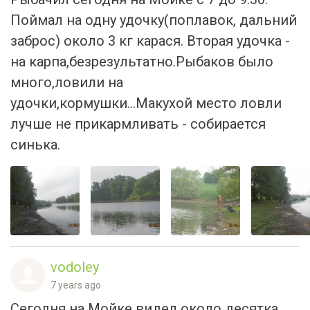
Поймал на одну удочку(поплавок, дальний
заброс) около 3 кг карася. Вторая удочка -
на карпа,безрезультатно.Рыбаков было
много,ловили на
удочки,кормушки...Макухой место ловли
лучше не прикармливать - собирается
синька.
vodoley
7 years ago
Сегодня на Мойке видел около десятка