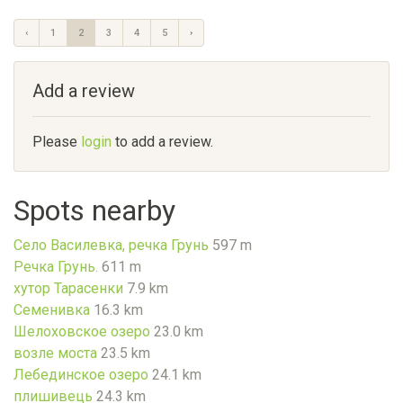
‹
1
2
3
4
5
›
Add a review
Please
login
to add a review.
Spots nearby
Село Василевка, речка Грунь
597 m
Речка Грунь.
611 m
хутор Тарасенки
7.9 km
Семенивка
16.3 km
Шелоховское озеро
23.0 km
возле моста
23.5 km
Лебединское озеро
24.1 km
плишивець
24.3 km