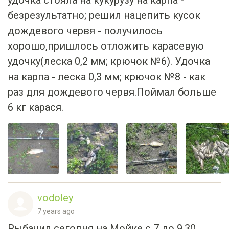
удочка стояла на кукурузу на карпа -
безрезультатно; решил нацепить кусок
дождевого червя - получилось
хорошо,пришлось отложить карасевую
удочку(леска 0,2 мм; крючок №6). Удочка
на карпа - леска 0,3 мм; крючок №8 - как
раз для дождевого червя.Поймал больше
6 кг карася.
vodoley
7 years ago
Рыбачил сегодня на Мойке с 7 до 9.30.