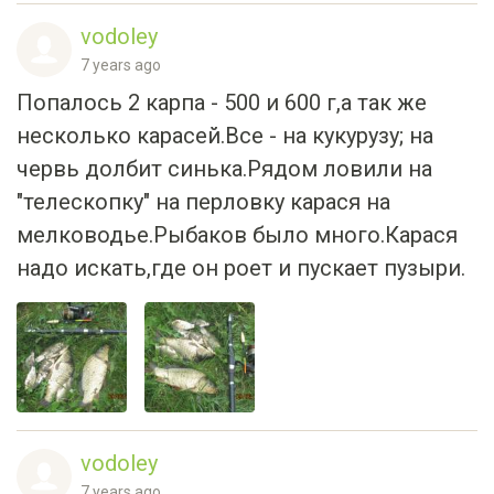
vodoley
7 years ago
Попалось 2 карпа - 500 и 600 г,а так же
несколько карасей.Все - на кукурузу; на
червь долбит синька.Рядом ловили на
"телескопку" на перловку карася на
мелководье.Рыбаков было много.Карася
надо искать,где он роет и пускает пузыри.
vodoley
7 years ago