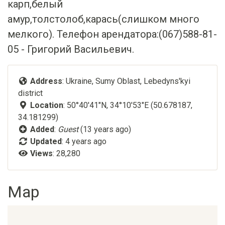
карп,белый
амур,толстолоб,карась(слишком много
мелкого). Телефон арендатора:(067)588-81-
05 - Григорий Васильевич.
Address
: Ukraine, Sumy Oblast, Lebedyns'kyi
district
Location
: 50°40'41"N, 34°10'53"E (50.678187,
34.181299)
Added
:
Guest
(13 years ago)
Updated
:
4 years ago
Views
: 28,280
Map