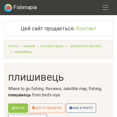
Fishmapia
Цей сайт продається.
Контакт
SPOTS
UKRAINE
POLTAVA OBLAST
HADYATS'KYI DISTRICT
ПЛИШИВЕЦЬ
плишивець
Where to go fishing. Reviews, satellite map, fishing,
плишивець
from bird's-eye.
ROUTE
ADD TO FAVORITES
ADD A PHOTO