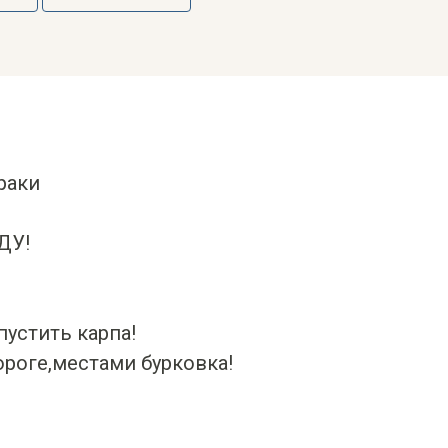
раки
ДУ!
пустить карпа!
роге,местами бурковка!