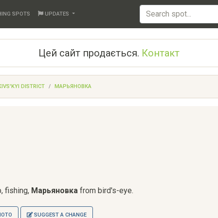
HING SPOTS
UPDATES
Цей сайт продається.
Контакт
VS'KYI DISTRICT
МАРЬЯНОВКА
, fishing,
Марьяновка
from bird's-eye.
HOTO
SUGGEST A CHANGE