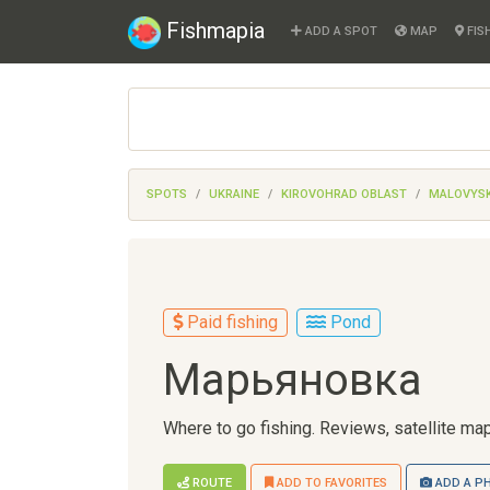
Fishmapia
ADD A SPOT
MAP
FIS
SPOTS
UKRAINE
KIROVOHRAD OBLAST
MALOVYSKI
Paid fishing
Pond
Марьяновка
Where to go fishing. Reviews, satellite map
ROUTE
ADD TO FAVORITES
ADD A P