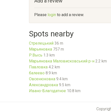
Add a review
Please
login
to add a review.
Spots nearby
Стрелецький
36 m
Марьяновка
757 m
Р.Высь
1.3 km
Марьяновка Маловисковський р-н
2.2 km
Павловка
4.2 km
балеево
8.9 km
Овсенюковка
9.4 km
Александровка
9.5 km
Ивано-Благодатное
10.8 km
Copyrig