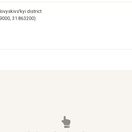
ovyskivs'kyi district
99000, 31.863200)