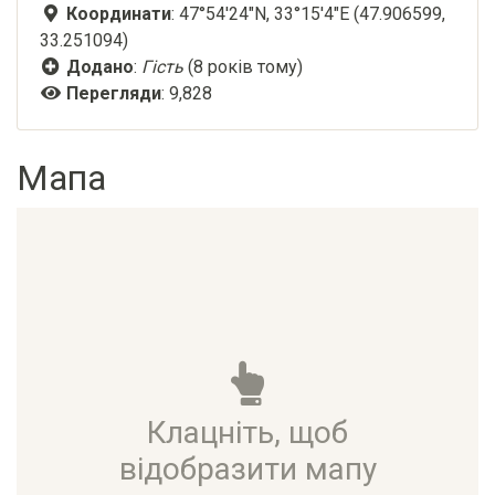
Координати
: 47°54'24"N, 33°15'4"E (47.906599,
33.251094)
Додано
:
Гість
(8 років тому)
Перегляди
: 9,828
Мапа
Клацніть, щоб
відобразити мапу