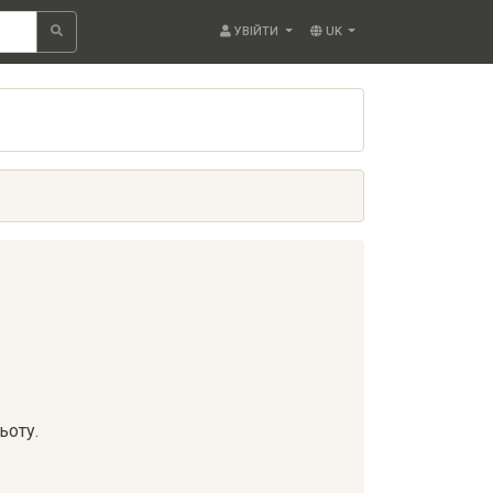
УВІЙТИ
UK
ьоту.