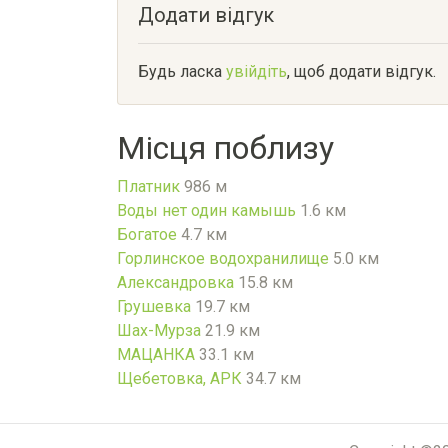
Додати відгук
Будь ласка
увійдіть
, щоб додати відгук.
Місця поблизу
Платник
986 м
Воды нет один камышь
1.6 км
Богатое
4.7 км
Горлинское водохранилище
5.0 км
Александровка
15.8 км
Грушевка
19.7 км
Шах-Мурза
21.9 км
МАЦАНКА
33.1 км
Щебетовка, АРК
34.7 км