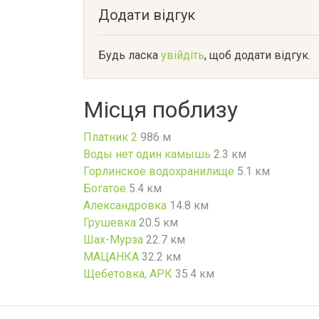
Додати відгук
Будь ласка
увійдіть
, щоб додати відгук.
Місця поблизу
Платник 2
986 м
Воды нет один камышь
2.3 км
Горлинское водохранилище
5.1 км
Богатое
5.4 км
Александровка
14.8 км
Грушевка
20.5 км
Шах-Мурза
22.7 км
МАЦАНКА
32.2 км
Щебетовка, АРК
35.4 км