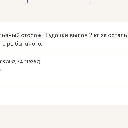
пьяный сторож. 3 удочки вылов 2 кг за остальн
то рыбы много.
5.037452, 34.716357)
)