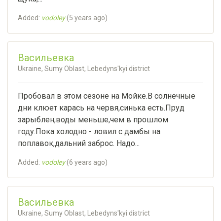
Added:
vodoley
(
5 years ago
)
Васильевка
Ukraine, Sumy Oblast, Lebedyns'kyi district
Пробовал в этом сезоне на Мойке.В солнечные
дни клюет карась на червя,синька есть.Пруд
зарыблен,воды меньше,чем в прошлом
году.Пока холодно - ловил с дамбы на
поплавок,дальний заброс. Надо...
Added:
vodoley
(
6 years ago
)
Васильевка
Ukraine, Sumy Oblast, Lebedyns'kyi district