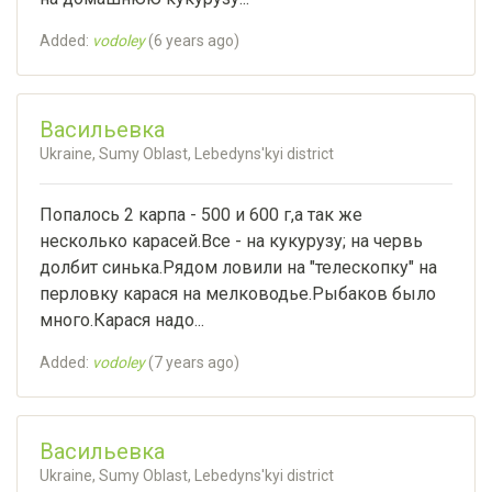
Added:
vodoley
(
6 years ago
)
Васильевка
Ukraine, Sumy Oblast, Lebedyns'kyi district
Попалось 2 карпа - 500 и 600 г,а так же
несколько карасей.Все - на кукурузу; на червь
долбит синька.Рядом ловили на "телескопку" на
перловку карася на мелководье.Рыбаков было
много.Карася надо...
Added:
vodoley
(
7 years ago
)
Васильевка
Ukraine, Sumy Oblast, Lebedyns'kyi district