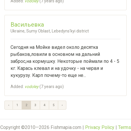
Added:
vodoley
(
7 years ago
)
Васильевка
Ukraine, Sumy Oblast, Lebedyns'kyi district
Сегодня на Мойке видел около десятка
рыбаков,ловили в основном на дальний
заброс,на кормушку. Некоторые поймали по 4 - 5
кг. Карась клевал и на удочку - на червя и
кукурузу. Карп почему-то еще не...
Added:
vodoley
(
7 years ago
)
‹
1
2
3
4
5
›
Copyright ©2010—2026 Fishmapia.com |
Privacy Policy
|
Terms