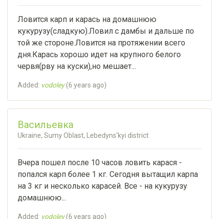
Ловится карп и карась на домашнюю
кукурузу(сладкую).Ловил с дамбы и дальше по
той же стороне.Ловится на протяжении всего
дня.Карась хорошо идет на крупного белого
червя(рву на куски),но мешает...
Added:
vodoley
(
6 years ago
)
Васильевка
Ukraine, Sumy Oblast, Lebedyns'kyi district
Вчера пошел после 10 часов ловить карася -
попался карп более 1 кг. Сегодня вытащил карпа
на 3 кг и несколько карасей. Все - на кукурузу
домашнюю...
Added:
vodoley
(
6 years ago
)