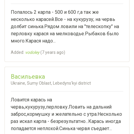
Попалось 2 карпа - 500 и 600 г,а так же
несколько карасей.Все - на кукурузу; на червь
долбит синька.Рядом ловили на "телескопку" на
перловку карася на мелководье.Рыбаков было
много.Карася надо...
Added:
vodoley
(
7 years ago
)
Васильевка
Ukraine, Sumy Oblast, Lebedyns'kyi district
Ловится карась на
червь,кукурузу,перловку.Ловить на дальний
заброс,кормушку и желательно с утра.Несколько
раз искал карпа - безрезультатно...Карась иногда
попадается неплохой.Синька червя съедает...