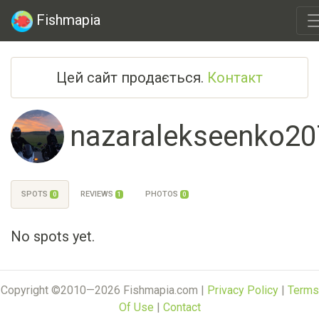
Fishmapia
Цей сайт продається.
Контакт
nazaralekseenko20
SPOTS
REVIEWS
PHOTOS
0
1
0
No spots yet.
Copyright ©2010—2026 Fishmapia.com |
Privacy Policy
|
Terms
Of Use
|
Contact