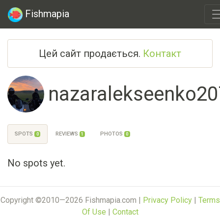
Fishmapia
Цей сайт продається.
Контакт
nazaralekseenko20
SPOTS
REVIEWS
PHOTOS
0
1
0
No spots yet.
Copyright ©2010—2026 Fishmapia.com |
Privacy Policy
|
Terms
Of Use
|
Contact