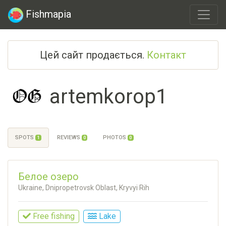
Fishmapia
Цей сайт продається.
Контакт
artemkorop1
SPOTS
REVIEWS
PHOTOS
1
0
0
Белое озеро
Ukraine, Dnipropetrovsk Oblast, Kryvyi Rih
Free fishing
Lake