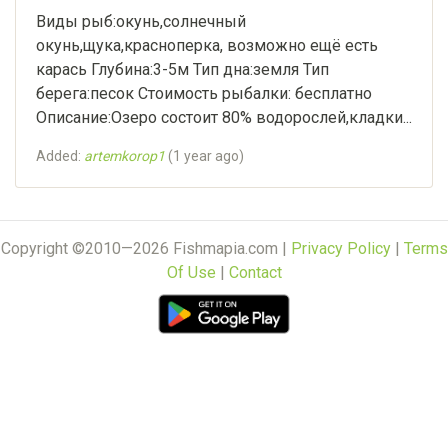
Виды рыб:окунь,солнечный
окунь,щука,красноперка, возможно ещё есть
карась Глубина:3-5м Тип дна:земля Тип
берега:песок Стоимость рыбалки: бесплатно
Описание:Озеро состоит 80% водорослей,кладки...
Added:
artemkorop1
(
1 year ago
)
Copyright ©2010—2026 Fishmapia.com |
Privacy Policy
|
Terms
Of Use
|
Contact