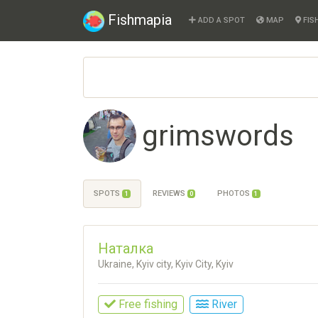
Fishmapia
ADD A SPOT
MAP
FIS
grimswords
SPOTS
REVIEWS
PHOTOS
1
0
1
Наталка
Ukraine, Kyiv city, Kyiv City, Kyiv
Free fishing
River