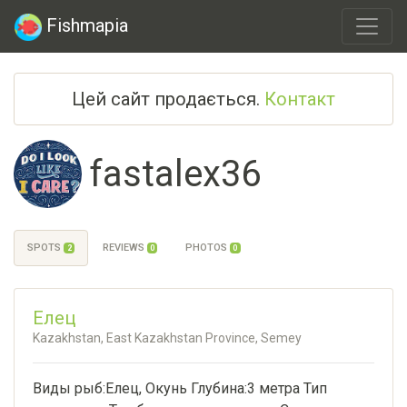
Fishmapia
Цей сайт продається.
Контакт
fastalex36
SPOTS
REVIEWS
PHOTOS
2
0
0
Елец
Kazakhstan, East Kazakhstan Province, Semey
Виды рыб:Елец, Окунь Глубина:3 метра Тип