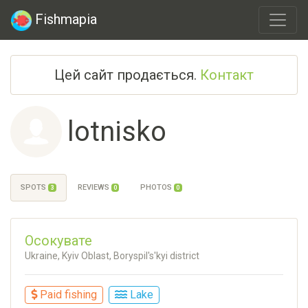
Fishmapia
Цей сайт продається.
Контакт
lotnisko
SPOTS
REVIEWS
PHOTOS
3
0
0
Осокувате
Ukraine, Kyiv Oblast, Boryspil's'kyi district
Paid fishing
Lake