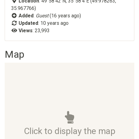
Location
: 49°58'42"N, 35°58'4"E (49.978263,
35.967766)
Added
:
Guest
(16 years ago)
Updated
:
10 years ago
Views
: 23,993
Map
Click to display the map