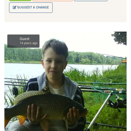
SUGGEST A CHANGE
Guest
ago
14 years ago
Prev
Next