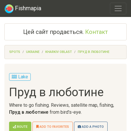
Fishmapia
Цей сайт продається.
Контакт
SPOTS
UKRAINE
KHARKIV OBLAST
ПРУД В ЛЮБОТИНЕ
Lake
Пруд в люботине
Where to go fishing. Reviews, satellite map, fishing,
Пруд в люботине
from bird's-eye.
ROUTE
ADD TO FAVORITES
ADD A PHOTO