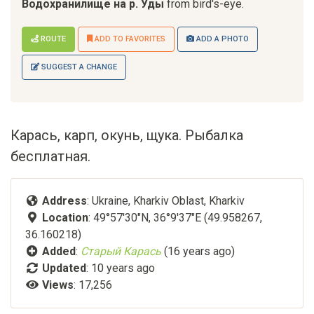
Водохранилище на р. Уды
from bird's-eye.
ROUTE
ADD TO FAVORITES
ADD A PHOTO
SUGGEST A CHANGE
Карась, карп, окунь, щука. Рыбалка
бесплатная.
Address
: Ukraine, Kharkiv Oblast, Kharkiv
Location
: 49°57'30"N, 36°9'37"E (49.958267,
36.160218)
Added
:
Старый Карась
(16 years ago)
Updated
:
10 years ago
Views
: 17,256