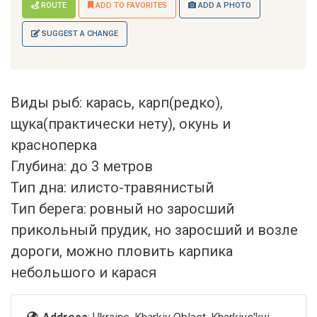
ROUTE
ADD TO FAVORITES
ADD A PHOTO
SUGGEST A CHANGE
Виды рыб: карась, карп(редко),
щука(практически нету), окунь и
красноперка
Глубина: до 3 метров
Тип дна: илисто-травянистый
Тип берега: ровный но заросший
прикольный прудик, но заросший и возле
дороги, можно пловить карпика
небольшого и карася