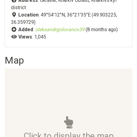
Address
: Ukraine, Kharkiv Oblast, Kharkivs'kyi
district
Location
: 49°54'12"N, 36°21'35"E (49.903225,
36.359729)
Added
:
oleksandrgolovanov39
(8 months ago)
Views
: 1,045
Map
Click to display the map