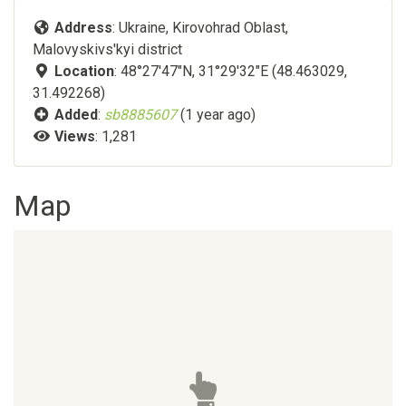
Address
: Ukraine, Kirovohrad Oblast,
Malovyskivs'kyi district
Location
: 48°27'47"N, 31°29'32"E (48.463029,
31.492268)
Added
:
sb8885607
(1 year ago)
Views
: 1,281
Map