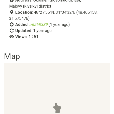
Address
: Ukraine, Kirovohrad Oblast,
Malovyskivs'kyi district
Location
: 48°27'55"N, 31°34'32"E (48.465158,
31.575476)
Added
:
a6568339
(1 year ago)
Updated
:
1 year ago
Views
: 1,251
Map