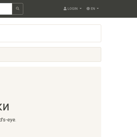
LOGIN
EN
ки
d's-eye.