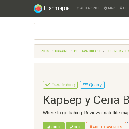
Fishmapia
ADD A SPOT
MAP
FIS
SPOTS
UKRAINE
POLTAVA OBLAST
LUBENS'KYI DI
Free fishing
Quarry
Карьер у Села 
Where to go fishing. Reviews, satellite map
ROUTE
CALL
ADD TO FAVORITES