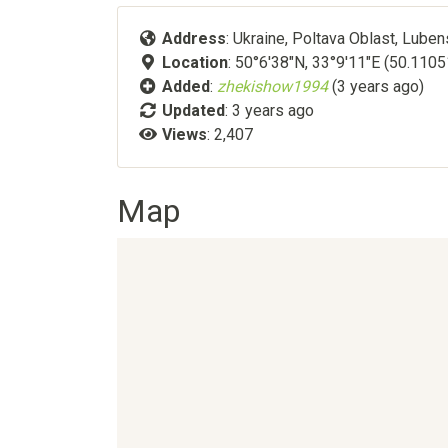
Address
: Ukraine, Poltava Oblast, Lubens
Location
: 50°6'38"N, 33°9'11"E (50.110
Added
:
zhekishow1994
(3 years ago)
Updated
:
3 years ago
Views
: 2,407
Map