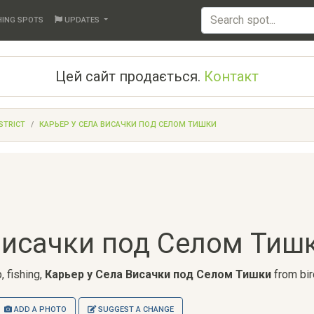
HING SPOTS
UPDATES
Цей сайт продається.
Контакт
STRICT
КАРЬЕР У СЕЛА ВИСАЧКИ ПОД СЕЛОМ ТИШКИ
Висачки под Селом Тиш
, fishing,
Карьер у Села Висачки под Селом Тишки
from bir
ADD A PHOTO
SUGGEST A CHANGE