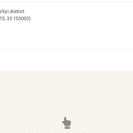
'kyi district
515, 33.153003)