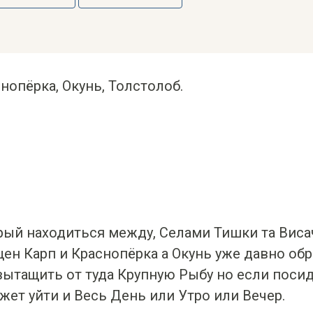
нопёрка, Окунь, Толстолоб.
торый находиться между, Селами Тишки та Вис
щен Карп и Краснопёрка а Окунь уже давно об
вытащить от туда Крупную Рыбу но если посид
жет уйти и Весь День или Утро или Вечер.