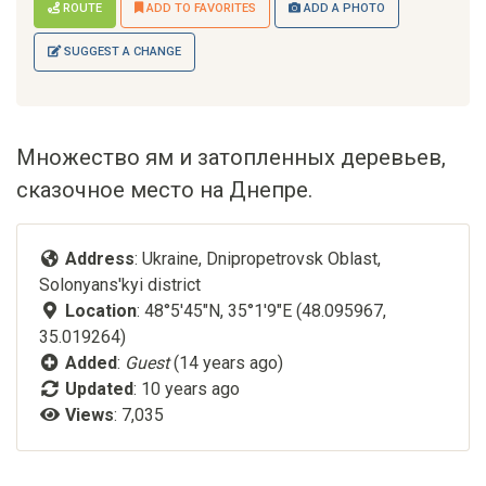
ROUTE
ADD TO FAVORITES
ADD A PHOTO
SUGGEST A CHANGE
Множество ям и затопленных деревьев,
сказочное место на Днепре.
Address
: Ukraine, Dnipropetrovsk Oblast,
Solonyans'kyi district
Location
: 48°5'45"N, 35°1'9"E (48.095967,
35.019264)
Added
:
Guest
(14 years ago)
Updated
:
10 years ago
Views
: 7,035