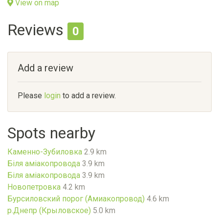
View on map
Reviews
0
Add a review
Please
login
to add a review.
Spots nearby
Каменно-Зубиловка
2.9 km
Біля аміакопровода
3.9 km
Біля аміакопровода
3.9 km
Новопетровкa
4.2 km
Бурсиловский порог (Амиакопровод)
4.6 km
р.Днепр (Крыловское)
5.0 km