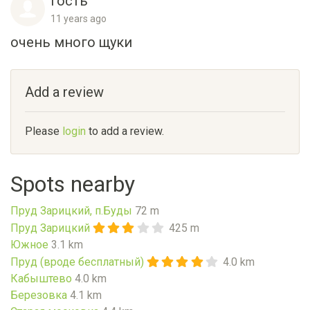
гость
11 years ago
очень много щуки
Add a review
Please
login
to add a review.
Spots nearby
Пруд Зарицкий, п.Буды
72 m
Пруд Зарицкий
425 m
Южное
3.1 km
Пруд (вроде бесплатный)
4.0 km
Кабыштево
4.0 km
Березовка
4.1 km