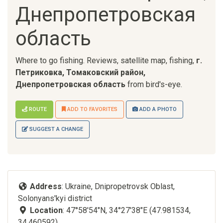
Днепропетровская
область
Where to go fishing. Reviews, satellite map, fishing,
г.
Петриковка, Томаковский район,
Днепропетровская область
from bird's-eye.
ROUTE
ADD TO FAVORITES
ADD A PHOTO
SUGGEST A CHANGE
Address
: Ukraine, Dnipropetrovsk Oblast,
Solonyans'kyi district
Location
: 47°58'54"N, 34°27'38"E (47.981534,
34.460592)