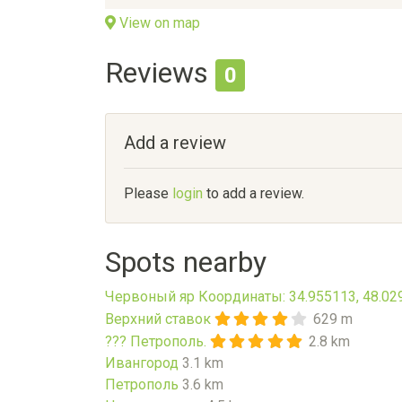
View on map
Reviews
0
Add a review
Please
login
to add a review.
Spots nearby
Червоный яр Координаты: 34.955113, 48.02
Верхний ставок
629 m
??? Петрополь.
2.8 km
Ивангород
3.1 km
Петрополь
3.6 km