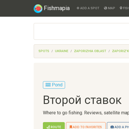
Fishmapia
ADD A SPOT
MAP
FIS
SPOTS
UKRAINE
ZAPORIZHIA OBLAST
ZAPORIZ'K
Pond
Второй ставок
Where to go fishing. Reviews, satellite map
ROUTE
ADD TO FAVORITES
ADD A P