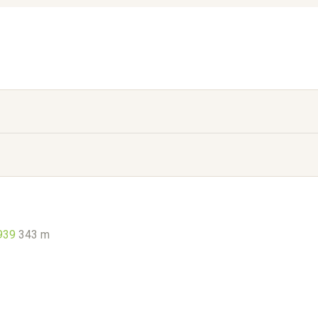
939
343 m