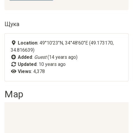
Щука
Location
: 49°10'23"N, 34°48'60"E (49.173170,
34.816639)
Added
:
Guest
(14 years ago)
Updated
:
10 years ago
Views
: 4,378
Map