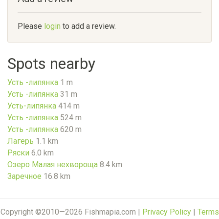
Please
login
to add a review.
Spots nearby
Усть -липянка
1 m
Усть -липянка
31 m
Усть-липянка
414 m
Усть -липянка
524 m
Усть -липянка
620 m
Лагерь
1.1 km
Ряски
6.0 km
Озеро Малая нехвороща
8.4 km
Заречное
16.8 km
Copyright ©2010—2026 Fishmapia.com |
Privacy Policy
|
Terms