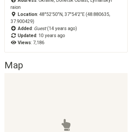
Address
: Ukraine, Donetsk Oblast, Lymanskyi
raion
Location
: 48°52'50"N, 37°54'2"E (48.880635,
37.900429)
Added
:
Guest
(14 years ago)
Updated
:
10 years ago
Views
: 7,186
Map