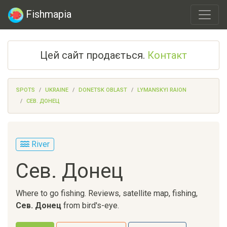
Fishmapia
Цей сайт продається.
Контакт
SPOTS
UKRAINE
DONETSK OBLAST
LYMANSKYI RAION
СЕВ. ДОНЕЦ
River
Сев. Донец
Where to go fishing. Reviews, satellite map, fishing,
Сев. Донец
from bird's-eye.