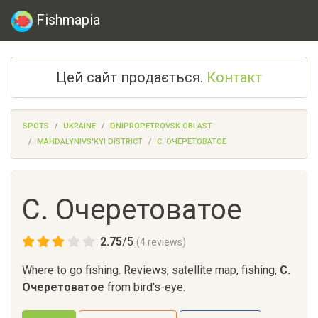
Fishmapia
Цей сайт продається.
Контакт
SPOTS
UKRAINE
DNIPROPETROVSK OBLAST
MAHDALYNIVS'KYI DISTRICT
С. ОЧЕРЕТОВАТОЕ
С. Очеретоватое
2.75
/
5
(
4
reviews)
Where to go fishing. Reviews, satellite map, fishing,
С.
Очеретоватое
from bird's-eye.