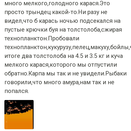
просто трындец какой-то.Ни разу не
видел,что б карась ночью подсекался на
пустые крючки буя на толстолоба,сжирая
технопланктон.Пробовали
технопланктон,кукурузу,пелец,макуху,бойлы
итоге два толстолоба на 4.5 и 3.5 кг и куча
мелкого карася,которого мы отпустили
обратно.Карпа мы так и не увидели.Рыбаки
говорили,что много амура,нам так и не
попался.
Snak