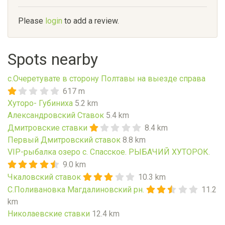
Please
login
to add a review.
Spots nearby
с.Очеретувате в сторону Полтавы на выезде справа
617 m
Хуторо- Губиниха
5.2 km
Александровский Ставок
5.4 km
Дмитровские ставки
8.4 km
Первый Дмитровский ставок
8.8 km
VIP-рыбалка озеро с. Спасское. РЫБАЧИЙ ХУТОРОК.
9.0 km
Чкаловский ставок
10.3 km
С.Поливановка Магдалиновский рн.
11.2
km
Николаевские ставки
12.4 km