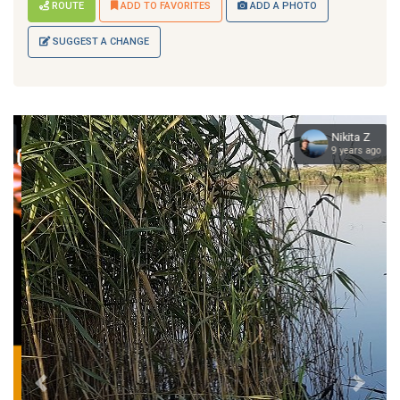
ROUTE
ADD TO FAVORITES
ADD A PHOTO
SUGGEST A CHANGE
Nikita Z
9 years ago
Prev
Next