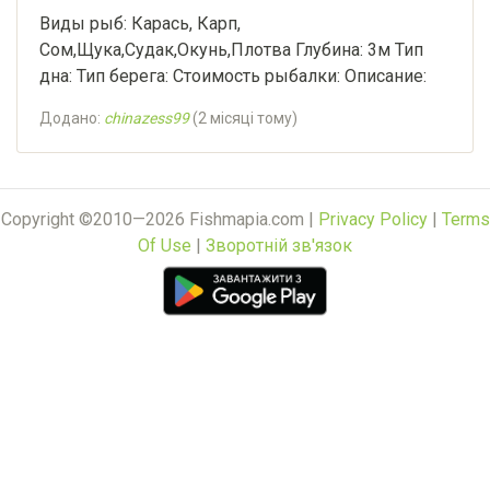
Виды рыб: Карась, Карп,
Сом,Щука,Судак,Окунь,Плотва Глубина: 3м Тип
дна: Тип берега: Стоимость рыбалки: Описание:
Додано:
chinazess99
(
2 місяці тому
)
Copyright ©2010—2026 Fishmapia.com |
Privacy Policy
|
Terms
Of Use
|
Зворотній зв'язок