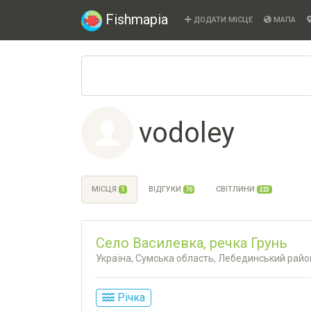
Fishmapia
ДОДАТИ МІСЦЕ
МАПА
vodoley
МІСЦЯ
ВІДГУКИ
СВІТЛИНИ
1
70
223
Село Василевка, речка Грунь
Україна, Сумська область, Лебединський райо
Річка