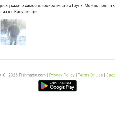
 Здесь указано самое широкое место р.Грунь. Можно поднят
из к с.Капустянцы...
010—2026 Fishmapia.com |
Privacy Policy
|
Terms Of Use
|
Звор