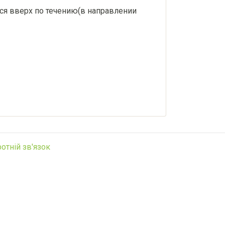
ься вверх по течению(в направлении
отній зв'язок