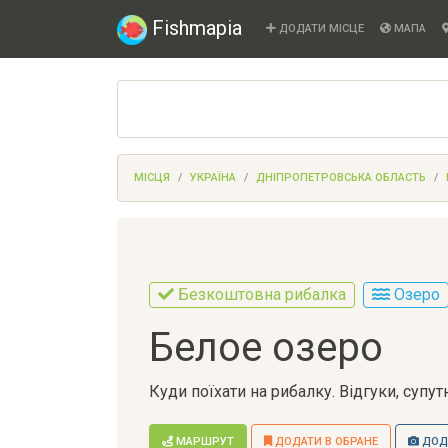
Fishmapia
ДОДАТИ МІСЦЕ
МАПА
МІСЦЯ
УКРАЇНА
ДНІПРОПЕТРОВСЬКА ОБЛАСТЬ
Безкоштовна рибалка
Озеро
Белое озеро
Куди поїхати на рибалку. Відгуки, супу
МАРШРУТ
ДОДАТИ В ОБРАНЕ
ДОДА