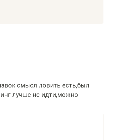
лавок смысл ловить есть,был
нинг лучше не идти,можно