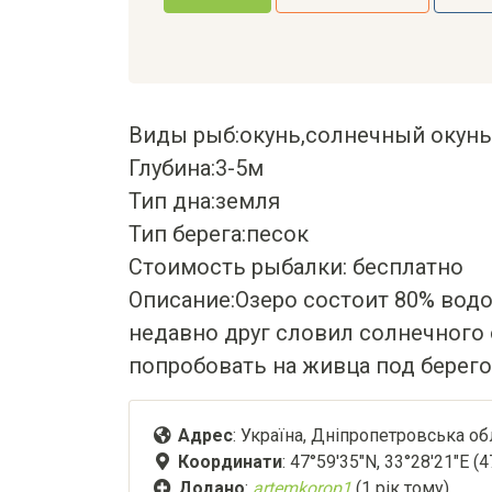
Виды рыб:окунь,солнечный окунь,
Глубина:3-5м
Тип дна:земля
Тип берега:песок
Стоимость рыбалки: бесплатно
Описание:Озеро состоит 80% водо
недавно друг словил солнечного 
попробовать на живца под берего
Адрес
: Україна, Дніпропетровська об
Координати
: 47°59'35"N, 33°28'21"E (
Додано
:
artemkorop1
(1 рік тому)