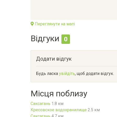
Переглянути на мапі
Відгуки
0
Додати відгук
Будь ласка
увійдіть
, щоб додати відгук.
Місця поблизу
Саксагань
1.8 км
Кресовское водохранилище
2.5 км
Саксагань
4.7 км