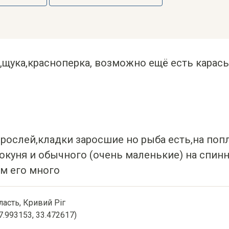
щука,красноперка, возможно ещё есть карась
рослей,кладки заросшие но рыба есть,на поп
окуня и обычного (очень маленькие) на спин
м его много
ласть, Кривий Ріг
47.993153, 33.472617)